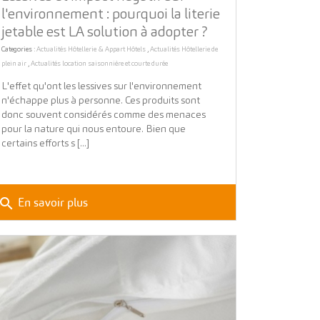
l'environnement : pourquoi la literie
jetable est LA solution à adopter ?
Categories :
Actualités Hôtellerie & Appart Hôtels
,
Actualités Hôtellerie de
plein air
,
Actualités location saisonnière et courte durée
L'effet qu'ont les lessives sur l'environnement
n'échappe plus à personne. Ces produits sont
donc souvent considérés comme des menaces
pour la nature qui nous entoure. Bien que
certains efforts s [...]
search
En savoir plus