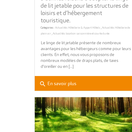
de lit jetable pour les structures de
loisirs et d’hébergement
touristique.
Categories :
Actualités Hôtellerie & Appart Hôtels
,
Actualités Hôtellerie de
plein air
,
Actualités location saisonnière et courte durée
Le linge de lit jetable présente de nombreux
avantages pour les hébergeurs comme pour leurs
clients. En effet, nous vous proposons de
nombreux modèles de draps plats, de taies
d'oreiller ou en [...]
search
En savoir plus