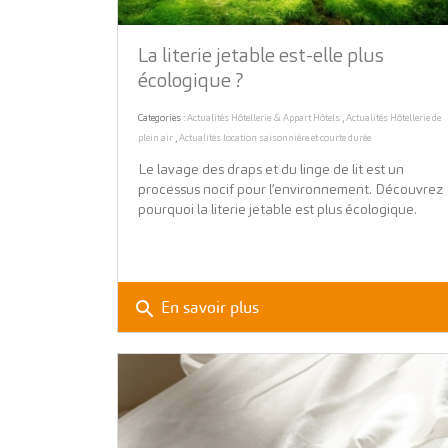
La literie jetable est-elle plus
écologique ?
Categories :
Actualités Hôtellerie & Appart Hôtels
,
Actualités Hôtellerie de
plein air
,
Actualités location saisonnière et courte durée
Le lavage des draps et du linge de lit est un
processus nocif pour l’environnement. Découvrez
pourquoi la literie jetable est plus écologique.
search
En savoir plus