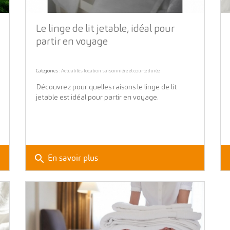
Le linge de lit jetable, idéal pour
partir en voyage
Categories :
Actualités location saisonnière et courte durée
Découvrez pour quelles raisons le linge de lit
jetable est idéal pour partir en voyage.
search
En savoir plus