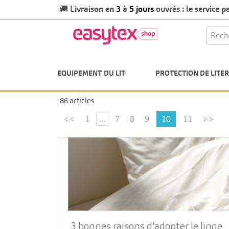
Livraison en
3
à
5 jours
ouvrés : le service 
🚚
EQUIPEMENT DU LIT
PROTECTION DE LITER
86 articles
<<
1
...
7
8
9
10
11
>>
3 bonnes raisons d'adopter le linge