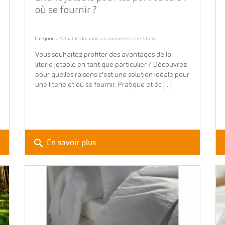
où se fournir ?
Categories :
Actualités location saisonnière et courte durée
Vous souhaitez profiter des avantages de la
literie jetable en tant que particulier ? Découvrez
pour quelles raisons c'est une solution idéale pour
une literie et où se fournir. Pratique et éc [...]
search
En savoir plus