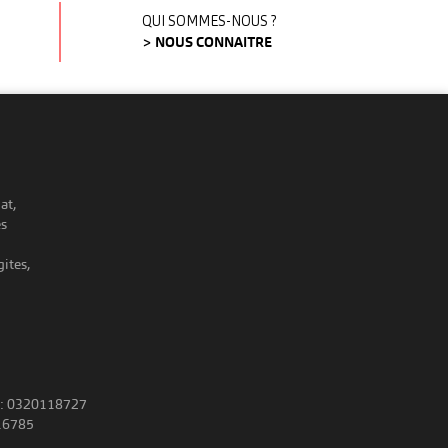
QUI SOMMES-NOUS ?
> NOUS CONNAITRE
at,
es
ites,
 : 0320118727
16785