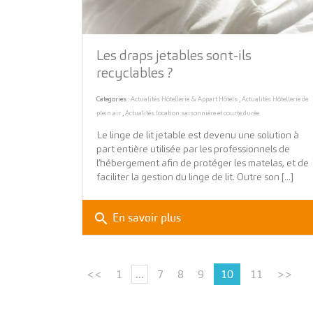
Les draps jetables sont-ils
recyclables ?
Categories :
Actualités Hôtellerie & Appart Hôtels
,
Actualités Hôtellerie de
plein air
,
Actualités location saisonnière et courte durée
Le linge de lit jetable est devenu une solution à
part entière utilisée par les professionnels de
l’hébergement afin de protéger les matelas, et de
faciliter la gestion du linge de lit. Outre son [...]
search
En savoir plus
<<
1
...
7
8
9
10
11
>>