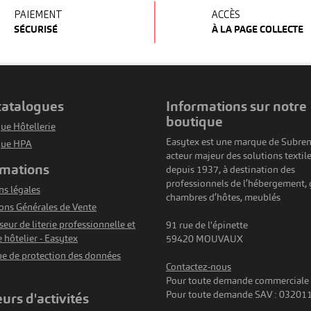
PAIEMENT
ACCÈS
SÉCURISÉ
À LA PAGE COLLECTE
 catalogues
informations sur notre
boutique
ue Hôtellerie
Easytex est une marque de Subren
gue HPA
acteur majeur des solutions textil
rmations
depuis 1937, à destination des
professionnels de l’hébergement, g
s légales
chambres d’hôtes, meublés
ons Générales de Vente
seur de literie professionnelle et
91 rue de l'épinette
e hôtelier - Easytex
59420 MOUVAUX
ue de protection des données
Contactez-nous
Pour toute demande commerciale
Pour toute demande SAV : 03201
eurs d'activités