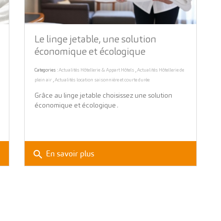
Le linge jetable, une solution
économique et écologique
Categories :
Actualités Hôtellerie & Appart Hôtels
,
Actualités Hôtellerie de
plein air
,
Actualités location saisonnière et courte durée
Grâce au linge jetable choisissez une solution
économique et écologique .
search
En savoir plus