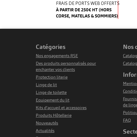
FRAIS DE PORTS WEB OFFERTS
À PARTIR DE 250€ HT (HORS
CORSE, MATELAS & SOMMIERS)
catégories
nos
Nos engagements RSE
Catalog
Des produits personnalisés pour
Catalo
enchanter vos clients
info
Protection literie
Mention
Linge de lit
Conditi
Linge de toilette
Fournis
Equipement du lit
de ling
Kits d'accueil et accessoires
Politiq
Produits Hôtellerie
FAQ
Nouveautés
sect
Actualités