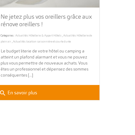
Ne jetez plus vos oreillers grâce aux
rénove oreillers !
Categories :
Actualités Hôtellerie & Appart Hôtels
,
Actualités Hôtellerie de
plein air
,
Actualités location saisonnière et courte durée
Le budget literie de votre hôtel ou camping a
atteint un plafond alarmant et vous ne pouvez
plus vous permettre de nouveaux achats. Vous
êtes un professionnel et dépensez des sommes
conséquentes [...]
search
En savoir plus