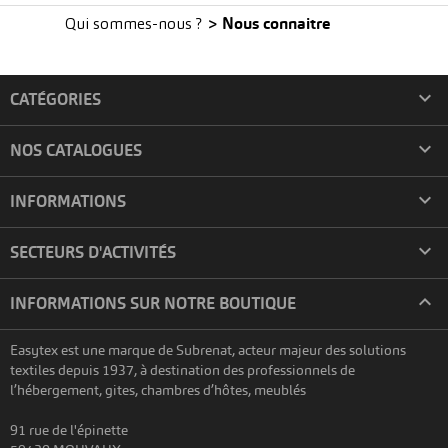
> Nous connaitre
Qui sommes-nous ?

CATÉGORIES

NOS CATALOGUES

INFORMATIONS

SECTEURS D'ACTIVITÉS

INFORMATIONS SUR NOTRE BOUTIQUE
Easytex est une marque de Subrenat, acteur majeur des solutions
textiles depuis 1937, à destination des professionnels de
l’hébergement, gites, chambres d’hôtes, meublés
91 rue de l'épinette