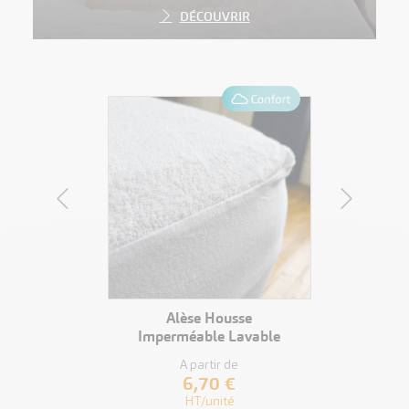
DÉCOUVRIR
IT
VOIR LE PRODUIT
Alèse Housse
Ki
ble
Imperméable Lavable
A partir de
6,70 €
HT/unité