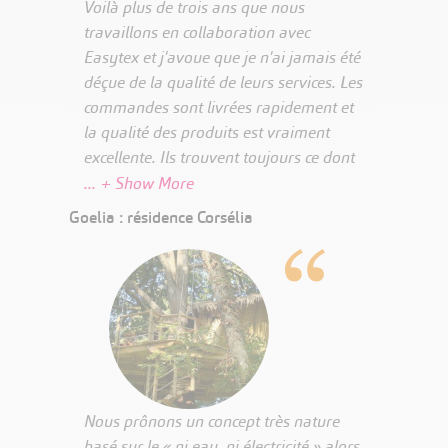
Voilà plus de trois ans que nous
travaillons en collaboration avec
Easytex et j'avoue que je n'ai jamais été
déçue de la qualité de leurs services. Les
commandes sont livrées rapidement et
la qualité des produits est vraiment
excellente. Ils trouvent toujours ce dont
nous avons besoin et en cas de SAV, ils
sont très réactifs et efficaces. Petit
Goelia : résidence Corsélia
bonus, les commerciaux sont sympa
Nous prônons un concept très nature
basé sur le « ni eau, ni électricité » alors