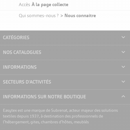
À la page collecte
Accès
> Nous connaitre
Qui sommes-nous ?

CATÉGORIES

NOS CATALOGUES

INFORMATIONS

SECTEURS D'ACTIVITÉS

INFORMATIONS SUR NOTRE BOUTIQUE
Easytex est une marque de Subrenat, acteur majeur des solutions
textiles depuis 1937, à destination des professionnels de
l’hébergement, gites, chambres d’hôtes, meublés