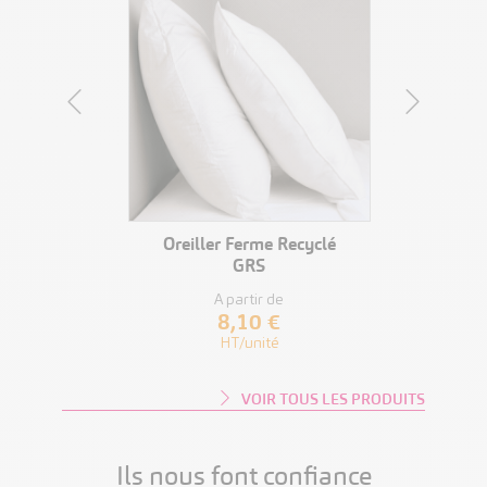
IT
VOIR LE PRODUIT
selle
Oreiller Ferme Recyclé
K
GRS
De 
A partir de
8,10 €
HT/unité
VOIR TOUS LES PRODUITS
Ils nous font confiance