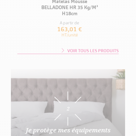
IT
VOIR LE PRODUIT
upe
Matelas Mousse
Ma
BELLADONE HR 35 Kg/m³
H18cm
A partir de
163,01 €
HT/unité
VOIR TOUS LES PRODUITS
2
Je protège mes équipements