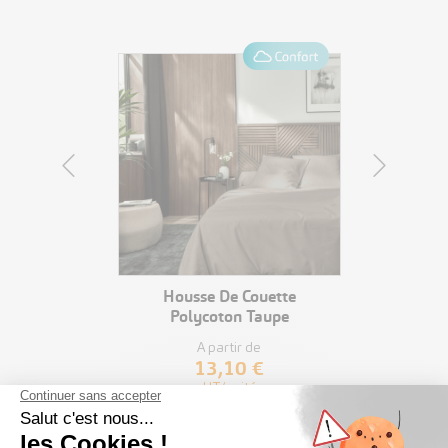
IT
VOIR LE PRODUIT
ort -
Housse De Couette
Polycoton Taupe
A partir de
13,10 €
HT/unité
VOIR TOUS LES PRODUITS