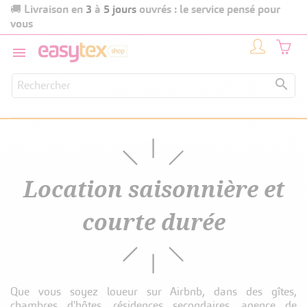
Livraison en
3
à
5 jours
ouvrés : le service pensé pour
🚚
vous


Location saisonnière et
courte durée
Que vous soyez loueur sur Airbnb, dans des gîtes,
chambres d'hôtes, résidences secondaires, agence de