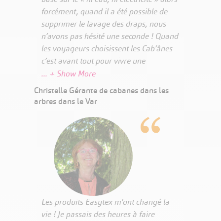
forcément, quand il a été possible de
supprimer le lavage des draps, nous
n’avons pas hésité une seconde ! Quand
les voyageurs choisissent les Cab’ânes
c’est avant tout pour vivre une
expérience insolite. A leur arrivée nous
leur remettons un sac à dos contenant
Christelle Gérante de cabanes dans les
un kit de protection Easytex (alèse et
arbres dans le Var
protèges oreillers jetables), une lampe
frontale, etc. Pour nous, c’est super
pratique car les clients installent eux-
mêmes le kit de protection sur le lit ! De
plus, le fait de ne pas laver les draps, de
ne pas avoir de femmes de ménage
dédiées à cela et de ne pas passer par
une blanchisserie permet un gain
Les produits Easytex m'ont changé la
économique important ; ainsi, nous
vie ! Je passais des heures à faire