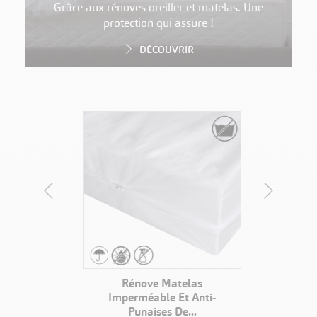
Grâce aux rénoves oreiller et matelas. Une
protection qui assure !
DÉCOUVRIR
IT
VOIR LE PRODUIT
anc
Rénove Matelas
R
Imperméable Et Anti-
Punaises De...