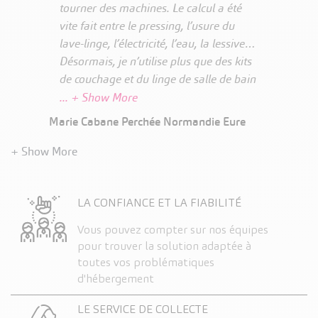
pouvons pratiquer des prix plus
tourner des machines. Le calcul a été
abordables pour les clients.
vite fait entre le pressing, l’usure du
lave-linge, l’électricité, l’eau, la lessive…
Désormais, je n’utilise plus que des kits
de couchage et du linge de salle de bain
Nature que je transforme en bûches
pour mon poêle à bois à la fin du séjour
Marie Cabane Perchée Normandie Eure
de mes hôtes
LA CONFIANCE ET LA FIABILITÉ
Vous pouvez compter sur nos équipes
pour trouver la solution adaptée à
toutes vos problématiques
d'hébergement
LE SERVICE DE COLLECTE