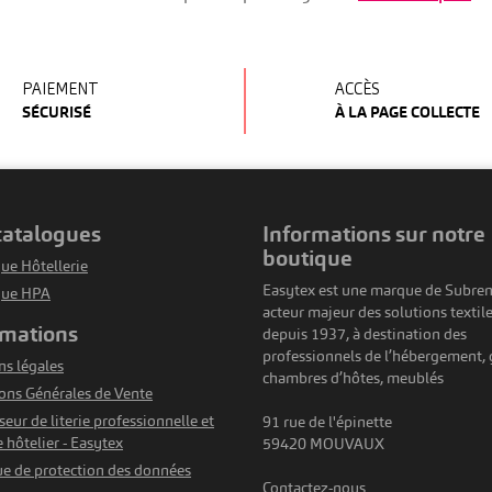
PAIEMENT
ACCÈS
SÉCURISÉ
À LA PAGE COLLECTE
 catalogues
informations sur notre
boutique
ue Hôtellerie
Easytex est une marque de Subren
gue HPA
acteur majeur des solutions textil
rmations
depuis 1937, à destination des
professionnels de l’hébergement, g
s légales
chambres d’hôtes, meublés
ons Générales de Vente
seur de literie professionnelle et
91 rue de l'épinette
e hôtelier - Easytex
59420 MOUVAUX
ue de protection des données
Contactez-nous