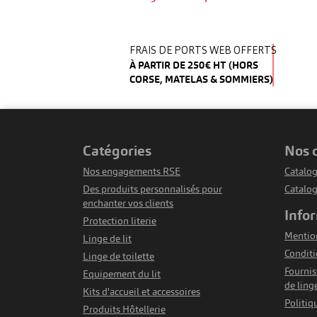
FRAIS DE PORTS WEB OFFERTS
À PARTIR DE 250€ HT (HORS
CORSE, MATELAS & SOMMIERS)
catégories
nos
Nos engagements RSE
Catalog
Des produits personnalisés pour
Catalo
enchanter vos clients
info
Protection literie
Mention
Linge de lit
Conditi
Linge de toilette
Fournis
Equipement du lit
de ling
Kits d'accueil et accessoires
Politiq
Produits Hôtellerie