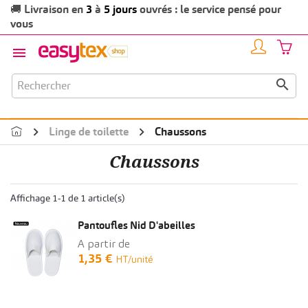
Livraison en
3
à
5 jours
ouvrés : le service pensé pour
🚚
vous


Linge de toilette
Chaussons
Chaussons
Affichage 1-1 de 1 article(s)
Pantoufles Nid D'abeilles
A partir de
1,35 €
HT/unité