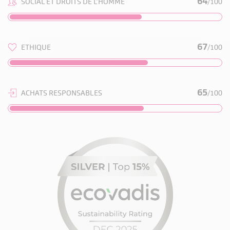
64
SOCIAL ET DROITS DE L’HOMME
/100
67
ETHIQUE
/100
65
ACHATS RESPONSABLES
/100