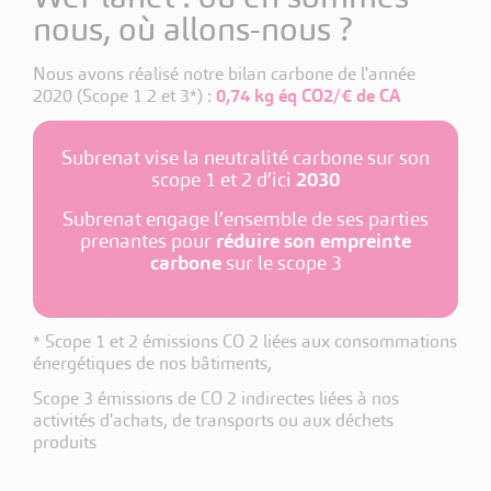
nous, où allons-nous ?
Nous avons réalisé notre bilan carbone de l'année
2020 (Scope 1 2 et 3*) :
0,74 kg éq CO2/€ de CA
Subrenat vise la neutralité carbone sur son
scope 1 et 2 d’ici
2030
Subrenat engage l’ensemble de ses parties
prenantes pour
réduire
son empreinte
carbone
sur le scope 3
* Scope 1 et 2 émissions CO 2 liées aux consommations
énergétiques de nos bâtiments,
Scope 3 émissions de CO 2 indirectes liées à nos
activités d'achats, de transports ou aux déchets
produits