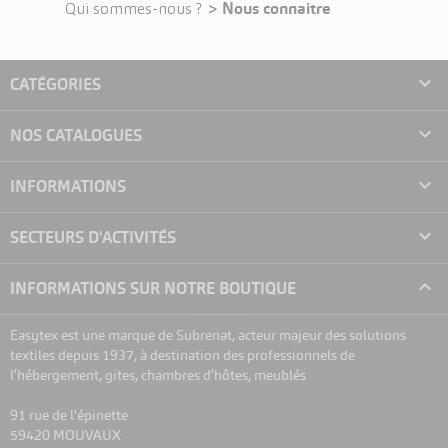
> Nous connaitre
Qui sommes-nous ?

CATÉGORIES

NOS CATALOGUES

INFORMATIONS

SECTEURS D'ACTIVITÉS

INFORMATIONS SUR NOTRE BOUTIQUE
Easytex est une marque de Subrenat, acteur majeur des solutions
textiles depuis 1937, à destination des professionnels de
l’hébergement, gites, chambres d’hôtes, meublés
91 rue de l'épinette
59420 MOUVAUX