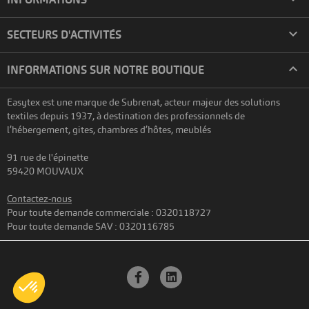
A partir de
A partir de
17,94 €
19,79 €
HT
HT/u

SECTEURS D'ACTIVITÉS

INFORMATIONS SUR NOTRE BOUTIQUE
Easytex est une marque de Subrenat, acteur majeur des solutions
textiles depuis 1937, à destination des professionnels de
l’hébergement, gites, chambres d’hôtes, meublés
91 rue de l'épinette
59420 MOUVAUX
Contactez-nous
Pour toute demande commerciale : 0320118727
Pour toute demande SAV : 0320116785