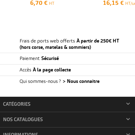
6,70 €
16,15 €
HT
HT/u
PRODUITS DE LA MÊME CATÉGORIE
À partir de 250€ HT
Frais de ports web offerts
(hors corse, matelas & sommiers)
Sécurisé
Paiement
À la page collecte
Accès
> Nous connaitre
Qui sommes-nous ?

CATÉGORIES

NOS CATALOGUES
VOIR LE PRODUIT
VOIR LE PRO
Couette Chaude Blanche
Couette Chaude 

INFORMATIONS