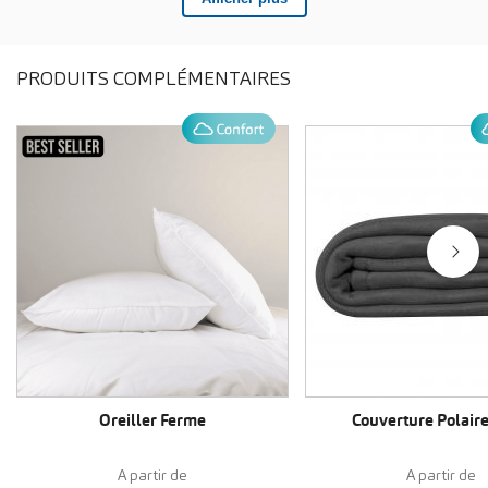
PRODUITS COMPLÉMENTAIRES
VOIR LE PRODUIT
VOIR LE PRO
Oreiller Ferme
Couverture Polaire
A partir de
A partir de