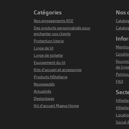
catégories
nos
Nos engagements RSE
Catalog
Des produits personnalisés pour
Catalo
enchanter vos clients
info
Protection literie
Mention
Linge de lit
DUIT
VOIR LE PRODUIT
rap Plat
Drap Plat Polycoton Confort -
Hou
Conditi
aupe
Sable
Linge de toilette
Fournis
Equipement du lit
A partir de
de ling
21,30 €
Kits d'accueil et accessoires
nité
HT/unité
Politiq
Produits Hôtellerie
FAQ
Nouveautés
sect
Actualités
Destockage
Hôteller
Kit d'accueil Maeva Home
Hôtelle
Locatio
Social 