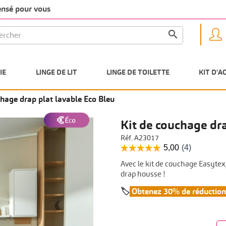
pensé pour vous

IE
LINGE DE LIT
LINGE DE TOILETTE
KIT D'A
chage drap plat lavable Eco Bleu
Kit de couchage dra
Réf. A23017
Avec le kit de couchage Easytex,
drap housse !
🏷️
Obtenez 30% de réduction