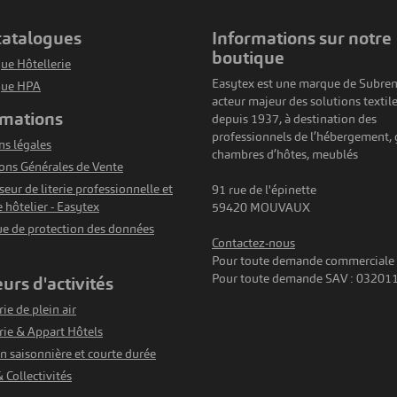
 catalogues
informations sur notre
boutique
ue Hôtellerie
Easytex est une marque de Subren
gue HPA
acteur majeur des solutions textil
rmations
depuis 1937, à destination des
professionnels de l’hébergement, g
s légales
VOIR LE PRODUIT
VOIR LE PRODUIT
sse De Couette Polycoton
Drap Housse Polycoton Confor
chambres d’hôtes, meublés
ons Générales de Vente
Confort - Sable
Sable
seur de literie professionnelle et
91 rue de l'épinette
A partir de
A partir de
e hôtelier - Easytex
59420 MOUVAUX
20,65 €
8,50 €
HT/unité
HT/unité
ue de protection des données
Contactez-nous
Pour toute demande commerciale
Pour toute demande SAV : 03201
eurs d'activités
ie de plein air
rie & Appart Hôtels
n saisonnière et courte durée
& Collectivités