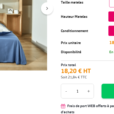
Taille matelas
chevron_right
Hauteur Matelas
Conditionnement
18
Prix unitaire
Disponibilité
En
Prix total
18,20 €
HT
Soit
21,84 €
TTC
-
+
Frais de port WEB offerts à pa
d'achats