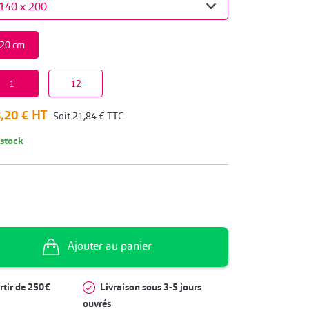
20 cm
1
12
,20 €
HT
Soit
21,84 €
TTC
 stock
Ajouter au panier
rtir de 250€
Livraison sous 3-5 jours
ouvrés