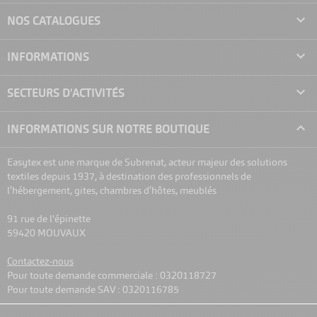

NOS CATALOGUES
VOIR LE PRODUIT
VOIR LE PRO
Housse De Rangement Couette
Housse De Rangement
Taupe

INFORMATIONS
A partir de
A partir de
3,85 €
4,00 €
HT/un
HT/unité

SECTEURS D'ACTIVITÉS

INFORMATIONS SUR NOTRE BOUTIQUE
Easytex est une marque de Subrenat, acteur majeur des solutions
textiles depuis 1937, à destination des professionnels de
l’hébergement, gites, chambres d’hôtes, meublés
91 rue de l'épinette
59420 MOUVAUX
Contactez-nous
Pour toute demande commerciale : 0320118727
Pour toute demande SAV : 0320116785