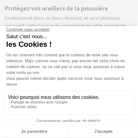
Protégez vos oreillers de la poussière
Confectionné dans un tissu résistant, et sans plastique
apparent, cette housse de rangement durable permet de
préserver vos oreillers de la poussière.
Contrairement aux housses en intissé, celles-ci sont lavables
à 60° et elles peuvent être mises au sèche-linge.
Le rabat intérieur permet une fermeture rapide et pratique
de la housse de rangement.
100 housses par carton, sous-lot de 25 housses