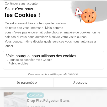
Alèse Jetable Housse
A partir de
0,70 €
HT
Kit De Couchage Housse De Couette - Long
Sejour
A partir de
6,15 €
HT
Drap Housse Polycoton Blanc
A partir de
3,25 €
HT/unité
Drap Plat Polycoton Blanc