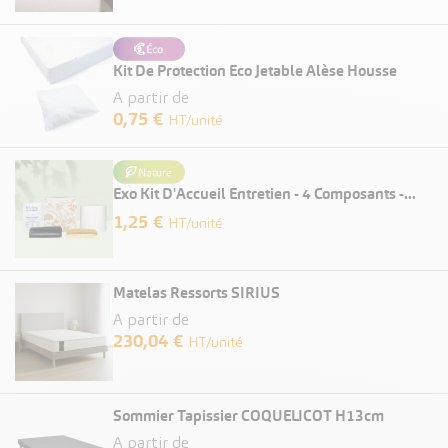
Kit De Protection Eco Jetable Alèse Housse
A partir de
0,75 €
HT/unité
Exo Kit D'Accueil Entretien - 4 Composants -...
Prix
1,25 €
HT/unité
Matelas Ressorts SIRIUS
A partir de
230,04 €
HT/unité
Sommier Tapissier COQUELICOT H13cm
A partir de