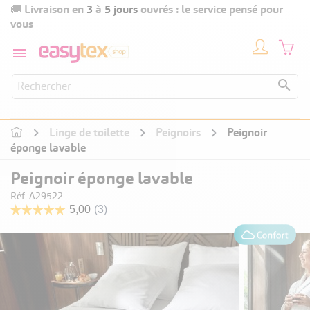
Livraison en
3
à
5 jours
ouvrés : le service pensé pour
🚚
vous


Linge de toilette
Peignoirs
Peignoir
éponge lavable
Peignoir éponge lavable
Réf. A29522