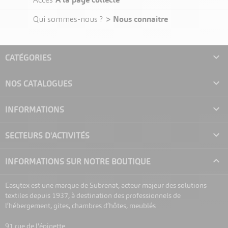
Accès
> Nous connaitre
Qui sommes-nous ?

CATÉGORIES

NOS CATALOGUES

INFORMATIONS

SECTEURS D'ACTIVITÉS

INFORMATIONS SUR NOTRE BOUTIQUE
Easytex est une marque de Subrenat, acteur majeur des solutions
textiles depuis 1937, à destination des professionnels de
l’hébergement, gites, chambres d’hôtes, meublés
91 rue de l'épinette