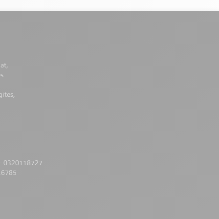
at,
es
ites,
 : 0320118727
16785