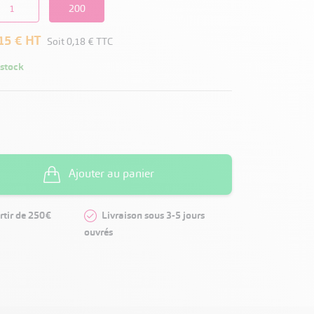
1
200
15 €
HT
Soit
0,18 €
TTC
 stock
Ajouter au panier
rtir de 250€
Livraison sous 3-5 jours
ouvrés