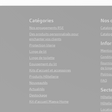
catégories
nos
Nos engagements RSE
Catalog
Des produits personnalisés pour
Catalo
enchanter vos clients
info
Protection literie
Mention
Linge de lit
VOIR LE PRODUIT
Protège Oreiller Jetable Confort
Conditi
Linge de toilette
Fournis
Equipement du lit
A partir de
de ling
0,25 €
Kits d'accueil et accessoires
HT
Politiq
Produits Hôtellerie
FAQ
Nouveautés
sect
Actualités
Destockage
Hôteller
Kit d'accueil Maeva Home
Hôtelle
Locatio