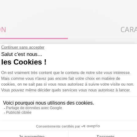
ON
CAR
lers jetables
ne peut qu'être appréciée.
uent à une nuit réparatrice tout en établissant une barrière hygi
ommeil des bruits intempestifs. Faciles à installer, ils empêchent
 discrétion et bien-être, offrant aux hôtes une quiétude noctur