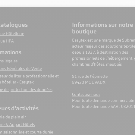
 catalogues
informations sur notre
boutique
ue Hôtellerie
Easytex est une marque de Subren
gue HPA
acteur majeur des solutions textil
rmations
depuis 1937, à destination des
professionnels de l’hébergement, g
s légales
chambres d’hôtes, meublés
ons Générales de Vente
seur de literie professionnelle et
91 rue de l'épinette
e hôtelier - Easytex
59420 MOUVAUX
ue de protection des données
Contactez-nous
Pour toute demande commerciale
Pour toute demande SAV : 03201
eurs d'activités
ie de plein air
rie & Appart Hôtels
n saisonnière et courte durée