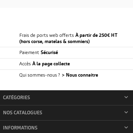
PRODUITS DE LA MÊME CATÉGORIE
À partir de 250€ HT
Frais de ports web offerts
(hors corse, matelas & sommiers)
Sécurisé
Paiement
À la page collecte
Accès
> Nous connaitre
Qui sommes-nous ?

CATÉGORIES

NOS CATALOGUES
VOIR LE PRODUIT
VOIR LE PRO
Sommier GENET Cadre
Sommier Girofle À 
Métallique À Lattes
Souples

INFORMATIONS
A partir de
A partir de