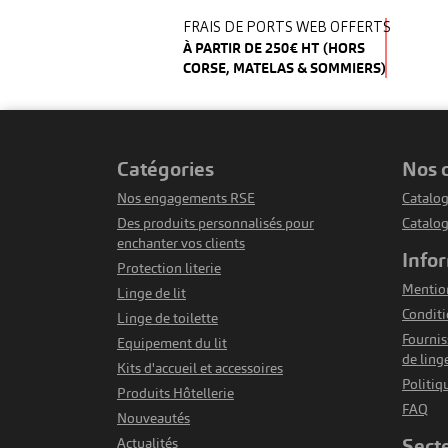
FRAIS DE PORTS WEB OFFERTS
À PARTIR DE 250€ HT (HORS
CORSE, MATELAS & SOMMIERS)
catégories
nos
Nos engagements RSE
Catalog
Des produits personnalisés pour
Catalo
enchanter vos clients
info
Protection literie
Mention
Linge de lit
Conditi
Linge de toilette
Fournis
Equipement du lit
de ling
Kits d'accueil et accessoires
Politiq
Produits Hôtellerie
FAQ
Nouveautés
sect
Actualités