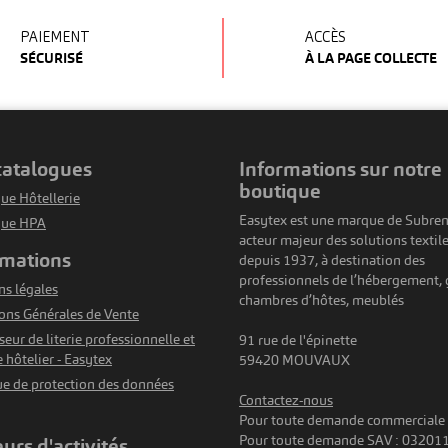
PAIEMENT
ACCÈS
SÉCURISÉ
À LA PAGE COLLECTE
 catalogues
informations sur notre
boutique
ue Hôtellerie
Easytex est une marque de Subren
gue HPA
acteur majeur des solutions textil
rmations
depuis 1937, à destination des
professionnels de l’hébergement, g
s légales
chambres d’hôtes, meublés
ons Générales de Vente
seur de literie professionnelle et
91 rue de l'épinette
e hôtelier - Easytex
59420 MOUVAUX
ue de protection des données
Contactez-nous
Pour toute demande commerciale
Pour toute demande SAV : 03201
eurs d'activités