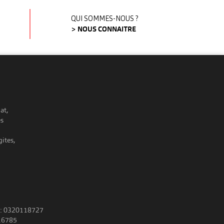
QUI SOMMES-NOUS ?
> NOUS CONNAITRE
at,
es
ites,
 : 0320118727
16785